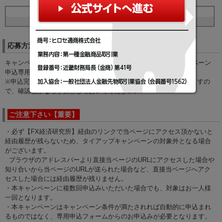
応募方法
キャンペーン期間中に条件を満たした上で、申込期間内にキャンペーン
申込専用フォームよりお申込み下さい。
※申込完了後、自動でキャンペーン申込受付のメールが返信されますの
で、確認後かならず保存しておいてください。
ご注意下さい【重要】
・必ず【FX経済研究所】経由のリンクで当ページにアクセス頂かないと
経由履歴が残らないため、タイアップキャンペーンの対象外となる場合
がございます。
ブラウザのアドレスバーより直接当ページのURLにアクセスした場合や
知り合いから当ページのURLが送られた場合など、直接当ページへアク
セスした場合には経由履歴が残りません。
・本キャンペーンに複数回申込みいただいた場合でも、対象はお一人様
一回となります。
・本キャンペーンはキャンペーン条件が満たされれば自動的に申込まれ
るものではなく、専用申込フォームからのお申込みが必要となります。