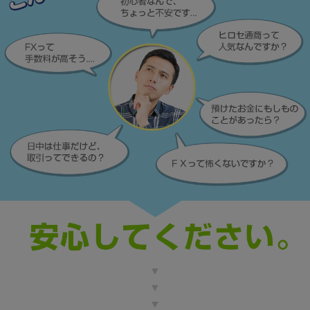
▼
▼
▼