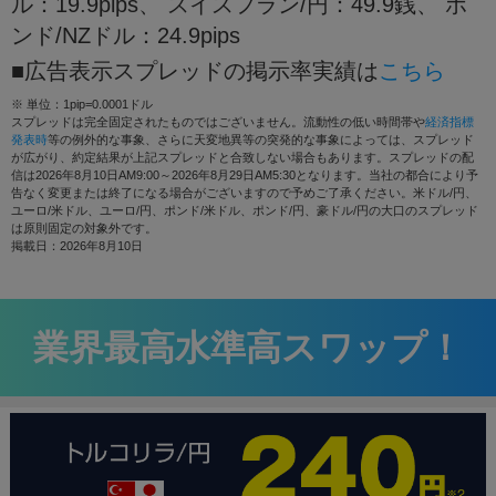
ル：19.9pips、 スイスフラン/円：49.9銭、 ポ
ンド/NZドル：24.9pips
■広告表示スプレッドの掲示率実績は
こちら
※ 単位：1pip=0.0001ドル
スプレッドは完全固定されたものではございません。流動性の低い時間帯や
経済指標
発表時
等の例外的な事象、さらに天変地異等の突発的な事象によっては、スプレッド
が広がり、約定結果が上記スプレッドと合致しない場合もあります。スプレッドの配
信は
2026年8月10日AM9:00～2026年8月29日AM5:30
となります。当社の都合により予
告なく変更または終了になる場合がございますので予めご了承ください。米ドル/円、
ユーロ/米ドル、ユーロ/円、ポンド/米ドル、ポンド/円、豪ドル/円の大口のスプレッド
は原則固定の対象外です。
掲載日：2026年8月10日
業界最高水準高スワップ！