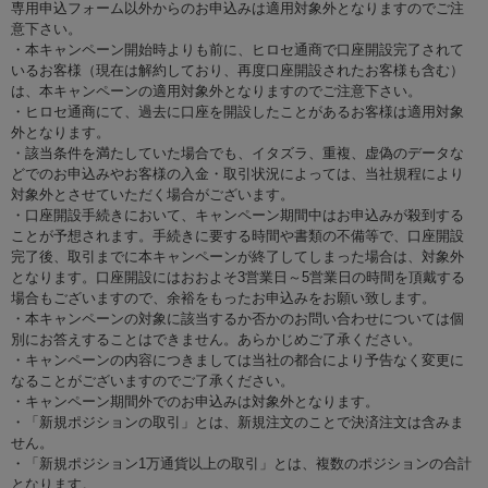
専用申込フォーム以外からのお申込みは適用対象外となりますのでご注
意下さい。
・本キャンペーン開始時よりも前に、ヒロセ通商で口座開設完了されて
いるお客様（現在は解約しており、再度口座開設されたお客様も含む）
は、本キャンペーンの適用対象外となりますのでご注意下さい。
・ヒロセ通商にて、過去に口座を開設したことがあるお客様は適用対象
外となります。
・該当条件を満たしていた場合でも、イタズラ、重複、虚偽のデータな
どでのお申込みやお客様の入金・取引状況によっては、当社規程により
対象外とさせていただく場合がございます。
・口座開設手続きにおいて、キャンペーン期間中はお申込みが殺到する
ことが予想されます。手続きに要する時間や書類の不備等で、口座開設
完了後、取引までに本キャンペーンが終了してしまった場合は、対象外
となります。口座開設にはおおよそ3営業日～5営業日の時間を頂戴する
場合もございますので、余裕をもったお申込みをお願い致します。
・本キャンペーンの対象に該当するか否かのお問い合わせについては個
別にお答えすることはできません。あらかじめご了承ください。
・キャンペーンの内容につきましては当社の都合により予告なく変更に
なることがございますのでご了承ください。
・キャンペーン期間外でのお申込みは対象外となります。
・「新規ポジションの取引」とは、新規注文のことで決済注文は含みま
せん。
・「新規ポジション1万通貨以上の取引」とは、複数のポジションの合計
となります。