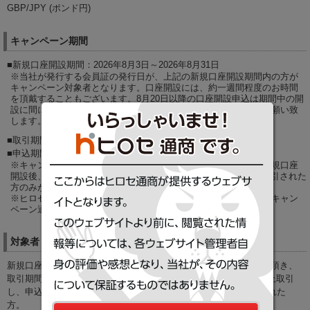
GBP/JPY (ポンド円)
キャンペーン期間
■新規口座開設期間：2026年8月3日～2026年8月31日
※当社が発行する会員証の発行日が、上記の新規口座開設期間内の方が
キャンペーン対象者となります。口座開設には、約一週間程度のお時間
を頂戴することもございます。8月20日以降の口座開設申込は期間中の開
設に間に合わない可能性がありますので余裕を持った申込みをお願い致
します。
■取引期間：2026年8月3日～2026年9月1日AM8:59
■申込期間：2026年8月3日～2026年9月1日AM8:59
※キャンペーン期間内に、キャンペーン対象システムの口座で新規口座
開設後、GBP/JPY（ポンド円）を新規ポジション1万通貨以上取引された
方のみが対象となります。
※ヒロセ通商にて、過去に口座を開設したことがあるお客様は、キャン
ペーン適用対象外となりますので予めご了承下さい。
対象者
新規口座開設期間内に【FX経済研究所】経由で新規口座開設して頂き、
取引期間内にGBP/JPY（ポンド円）を新規ポジション1万通貨以上取引
し、申込期間内にキャンペーン申込専用フォームよりお申込みされた
方。