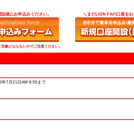
開設後にお申込みください。
＼まだLION FXの口座
と対象にならないのでご注意ください。
6
年
7
月
21
日AM 8:59まで